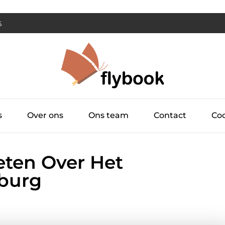
6
s
Over ons
Ons team
Contact
Coo
eten Over Het
lburg