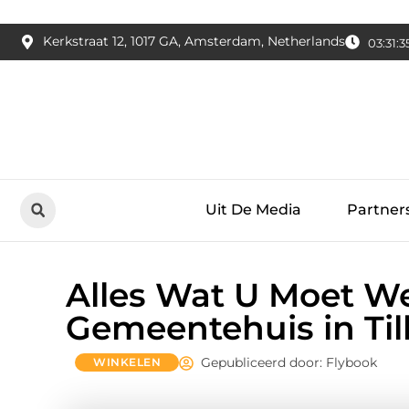
Kerkstraat 12, 1017 GA, Amsterdam, Netherlands
03:31:3
Uit De Media
Partner
Alles Wat U Moet W
Gemeentehuis in Ti
Gepubliceerd door: Flybook
WINKELEN