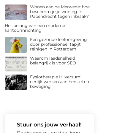
Wonen aan de Merwede: hoe
bescherm je je woning in
Papendrecht tegen inbraak?
Het belang van een moderne
kantoorinrichting
Een gezonde leefomgeving
door professioneel tapijt
reinigen in Rotterdam
Waarom laadsnelheid
belangrijk is voor SEO
Fysiotherapie Hilversum:
eerlijk werken aan herstel en
beweging
Stuur ons jouw verhaal!
Registreer nu en deel jouw