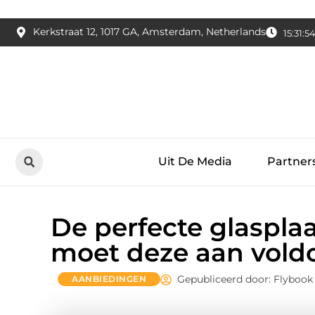
Kerkstraat 12, 1017 GA, Amsterdam, Netherlands
15:31:55
Uit De Media
Partner
De perfecte glasplaa
moet deze aan vold
Gepubliceerd door: Flybook
AANBIEDINGEN