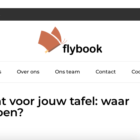
s
Over ons
Ons team
Contact
Coo
t voor jouw tafel: waar
oen?