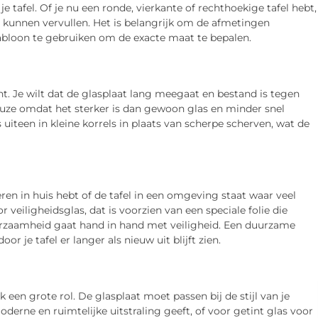
afel. Of je nu een ronde, vierkante of rechthoekige tafel hebt,
e kunnen vervullen. Het is belangrijk om de afmetingen
jabloon te gebruiken om de exacte maat te bepalen.
nt. Je wilt dat de glasplaat lang meegaat en bestand is tegen
euze omdat het sterker is dan gewoon glas en minder snel
uiteen in kleine korrels in plaats van scherpe scherven, wat de
deren in huis hebt of de tafel in een omgeving staat waar veel
r veiligheidsglas, dat is voorzien van een speciale folie die
uurzaamheid gaat hand in hand met veiligheid. Een duurzame
or je tafel er langer als nieuw uit blijft zien.
een grote rol. De glasplaat moet passen bij de stijl van je
oderne en ruimtelijke uitstraling geeft, of voor getint glas voor