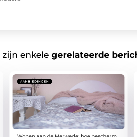
 zijn enkele
gerelateerde beric
AANBIEDINGEN
Wonen aan de Merwede: hoe bescherm