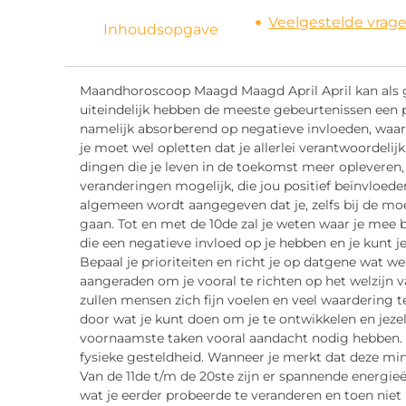
Veelgestelde vrag
Inhoudsopgave
Maandhoroscoop Maagd Maagd April April kan als 
uiteindelijk hebben de meeste gebeurtenissen een 
namelijk absorberend op negatieve invloeden, waardo
je moet wel opletten dat je allerlei verantwoordelij
dingen die je leven in de toekomst meer opleveren, 
veranderingen mogelijk, die jou positief beïnvloeden
algemeen wordt aangegeven dat je, zelfs bij de moe
gaan. Tot en met de 10de zal je weten waar je mee b
die een negatieve invloed op je hebben en je kunt j
Bepaal je prioriteiten en richt je op datgene wat wer
aangeraden om je vooral te richten op het welzijn v
zullen mensen zich fijn voelen en veel waardering t
door wat je kunt doen om je te ontwikkelen en jezelf
voornaamste taken vooral aandacht nodig hebben. On
fysieke gesteldheid. Wanneer je merkt dat deze mind
Van de 11de t/m de 20ste zijn er spannende energie
wat je eerder probeerde te veranderen en toen niet l