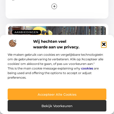
AANBIEDINGEN
Wij hechten veel
waarde aan uw privacy.
We maken gebruik van cookies en vergelijkbare technologieën
om de gebruikerservaring te verbeteren. Klik op 'Accepteer alle
cookies' om akkoord te gaan, of pas uw voorkeuren aan."
This is the main cookie message explaining why
cookies
are
being used and offering the options to accept or adjust
Betonverwerking van topkwaliteit voor
preferences.
bouw en industrie
Betonverwerking is een cruciaal onderdeel
Accepteer Alle Cookies
van elk bouw- of industrieel project. Of je nu
een
Bekijk Voorkeuren
...