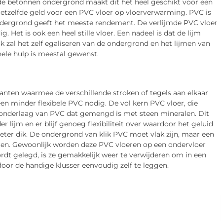
 de betonnen ondergrond maakt dit het heel geschikt voor een
etzelfde geld voor een PVC vloer op vloerverwarming. PVC is
ndergrond geeft het meeste rendement. De verlijmde PVC vloer
g. Het is ook een heel stille vloer. Een nadeel is dat de lijm
k zal het zelf egaliseren van de ondergrond en het lijmen van
onele hulp is meestal gewenst.
nten waarmee de verschillende stroken of tegels aan elkaar
en minder flexibele PVC nodig. De vol kern PVC vloer, die
 onderlaag van PVC dat gemengd is met steen mineralen. Dit
r lijm en er blijf genoeg flexibiliteit over waardoor het geluid
meter dik. De ondergrond van klik PVC moet vlak zijn, maar een
gen. Gewoonlijk worden deze PVC vloeren op een ondervloer
dt gelegd, is ze gemakkelijk weer te verwijderen om in een
door de handige klusser eenvoudig zelf te leggen.