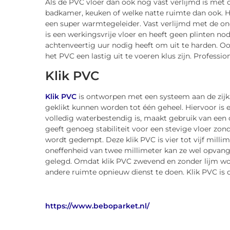
Als de PVC vloer dan ook nog vast verlijmd is met
badkamer, keuken of welke natte ruimte dan ook. H
een super warmtegeleider. Vast verlijmd met de o
is een werkingsvrije vloer en heeft geen plinten nodi
achtenveertig uur nodig heeft om uit te harden. Oo
het PVC een lastig uit te voeren klus zijn. Professi
Klik PVC
Klik PVC
is ontworpen met een systeem aan de zijka
geklikt kunnen worden tot één geheel. Hiervoor is e
volledig waterbestendig is, maakt gebruik van een
geeft genoeg stabiliteit voor een stevige vloer zonde
wordt gedempt. Deze klik PVC is vier tot vijf milli
oneffenheid van twee millimeter kan ze wel opvan
gelegd. Omdat klik PVC zwevend en zonder lijm wor
andere ruimte opnieuw dienst te doen. Klik PVC is 
https://www.beboparket.nl/