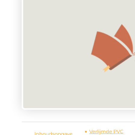
Verlijmde PVC
Inhoudsopgave