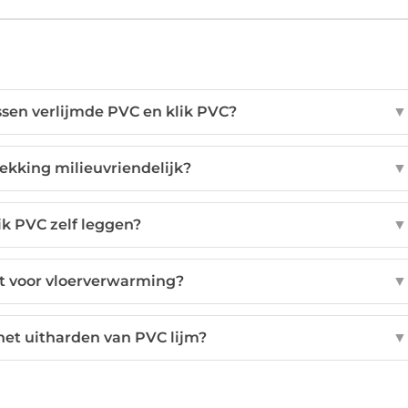
ussen verlijmde PVC en klik PVC?
▼
ekking milieuvriendelijk?
▼
ik PVC zelf leggen?
▼
kt voor vloerverwarming?
▼
 het uitharden van PVC lijm?
▼