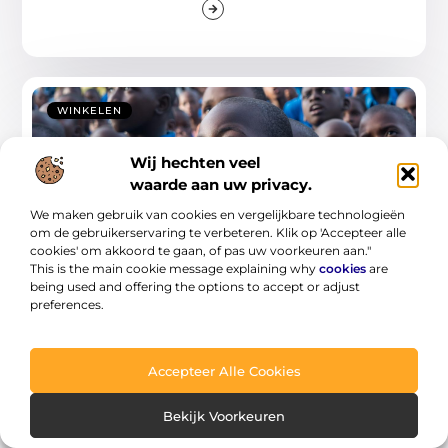
WINKELEN
Wij hechten veel
waarde aan uw privacy.
We maken gebruik van cookies en vergelijkbare technologieën
om de gebruikerservaring te verbeteren. Klik op 'Accepteer alle
cookies' om akkoord te gaan, of pas uw voorkeuren aan."
This is the main cookie message explaining why
cookies
are
being used and offering the options to accept or adjust
Bouwen aan een sterke toekomst met
praktijkonderwijs in harderwijk
preferences.
In de snel veranderende wereld van
vandaag is het essentieel dat leerlingen
Accepteer Alle Cookies
praktische vaardigheden ontwikkelen
Bekijk Voorkeuren
...