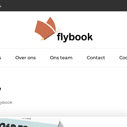
5
s
Over ons
Ons team
Contact
Coo
”
lybook