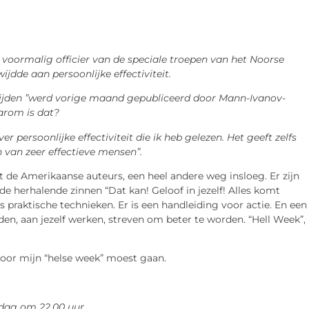
 voormalig officier van de speciale troepen van het Noorse
ijdde aan persoonlijke effectiviteit.
lijden ”werd vorige maand gepubliceerd door Mann-Ivanov-
arom is dat?
 persoonlijke effectiviteit die ik heb gelezen. Het geeft zelfs
van zeer effectieve mensen”.
tot de Amerikaanse auteurs, een heel andere weg insloeg. Er zijn
de herhalende zinnen “Dat kan! Geloof in jezelf! Alles komt
ks praktische technieken. Er is een handleiding voor actie. En een
den, aan jezelf werken, streven om beter te worden. “Hell Week”,
 door mijn “helse week” moest gaan.
dag om 22.00 uur.