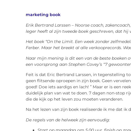
marketing book
Erik Bertrand Larssen – Noorse coach, zakencoach,
leger heeft al zijn tweede boek geschreven, dat hij w
Het boek “On the Limit. Een week zonder zelfmede
Ferber. Maar het breekt al alle verkooprecords. Wa
Naar mijn mening is dit een van de beste boeken over
een voorsprong aan Stephen Covey’s “7 gewoonten 
Feit is dat Eric Bertrand Larssen, in tegenstelling 
geen flitsende oproepen in zijn boek. Geen vervelen
goed! Doe iets aardigs en lach! ” Maar er is een ree
duidelijk plan van wat te doen. 7 dagen non-stop rij
die de kijk op het leven zou moeten veranderen.
Na het lezen van zijn boek realiseerde ik me dat ik
De regels van de helweek zijn eenvoudig:
Start op maandag om 5.00 uur, finish op zon