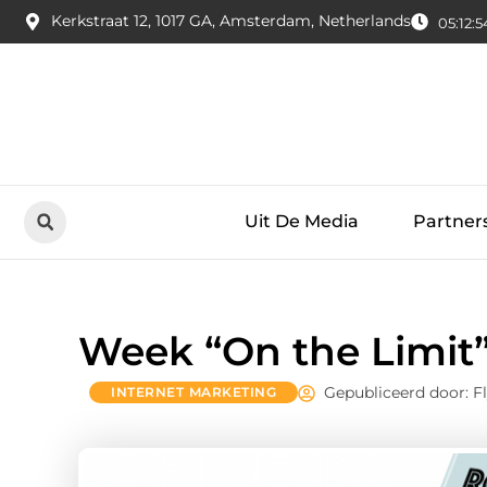
Kerkstraat 12, 1017 GA, Amsterdam, Netherlands
05:12:5
Uit De Media
Partner
Week “On the Limit
Gepubliceerd door: F
INTERNET MARKETING