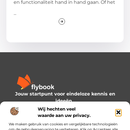
en functionaliteit hand in hand gaan. Of het
...
Jouw startpunt voor eindeloze kennis en
ideeën.
Verken onze blogs en artikelen en laat je
Wij hechten veel
inspireren door een wereld vol inzichten.
waarde aan uw privacy.
We maken gebruik van cookies en vergelijkbare technologieën
Bericht categorie
om de gebruikerservaring te verbeteren. Klik op 'Accepteer alle