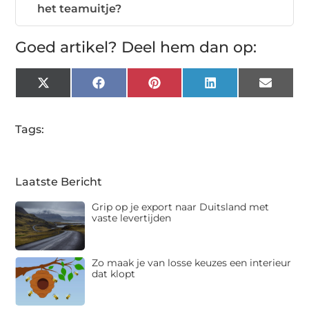
het teamuitje?
Goed artikel? Deel hem dan op:
X
Facebook
Pinterest
LinkedIn
Email
(Twitter)
Tags:
Laatste Bericht
Grip op je export naar Duitsland met
vaste levertijden
Zo maak je van losse keuzes een interieur
dat klopt