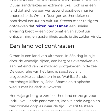
Wie denkt aan het Midden-Oosten, denkt al snel aan
Dubai, zandvlaktes en extreme luxe. Toch is er één
land dat zich op een verrassend positieve manier
onderscheidt: Oman. Rustiger, authentieker en
boordevol natuur en cultuur. Steeds meer reizigers
ontdekken dat
reizen naar Oman
een unieke
ervaring biedt — een combinatie van avontuur,
ontspanning en gastvrijheid zoals je die zelden vindt.
Een land vol contrasten
Oman is een land van uitersten. In één dag kun je
door de woestijn rijden, een bergpas oversteken en
aan het eind van de middag pootjebaden in de zee.
De geografie van het land is spectaculair:
uitgestrekte zandduinen in de Wahiba Sands,
torenhoge kliffen bij Jebel Shams en tropische
wadi’s met helderblauw water.
Het Hajargebergte verdeelt het land en zorgt voor
indrukwekkende panorama’s, kronkelende wegen en
traditionele dorpjes waar de tijd lijkt stil te staan.