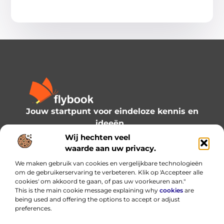
Jouw startpunt voor eindeloze kennis en
ideeën.
Verken onze blogs en artikelen en laat je
Wij hechten veel
inspireren door een wereld vol inzichten.
waarde aan uw privacy.
We maken gebruik van cookies en vergelijkbare technologieën
Bericht categorie
om de gebruikerservaring te verbeteren. Klik op 'Accepteer alle
cookies' om akkoord te gaan, of pas uw voorkeuren aan."
This is the main cookie message explaining why
cookies
are
being used and offering the options to accept or adjust
preferences.
Onze informatie
Linkbuilding platform: de slimme hub voor je backlinks — met verstand gebruiken
Hoe kan je online geld verdienen? Praktische routes die werken (en welke je beter vermijdt)