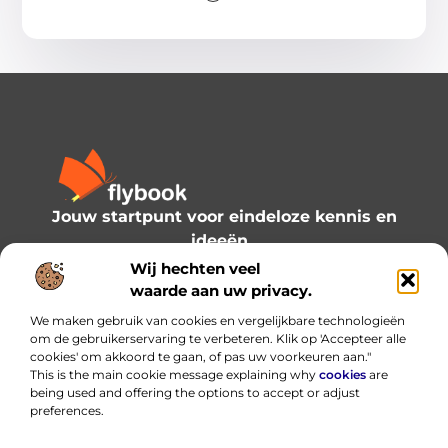
Jouw startpunt voor eindeloze kennis en
ideeën.
Verken onze blogs en artikelen en laat je
Wij hechten veel
inspireren door een wereld vol inzichten.
waarde aan uw privacy.
We maken gebruik van cookies en vergelijkbare technologieën
Bericht categorie
om de gebruikerservaring te verbeteren. Klik op 'Accepteer alle
cookies' om akkoord te gaan, of pas uw voorkeuren aan."
This is the main cookie message explaining why
cookies
are
being used and offering the options to accept or adjust
preferences.
Onze informatie
Linkbuilding platform: de slimme hub voor je backlinks — met verstand gebruiken
Hoe kan je online geld verdienen? Praktische routes die werken (en welke je beter vermijdt)