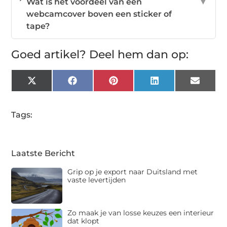
Wat is het voordeel van een
▼
webcamcover boven een sticker of
tape?
Goed artikel? Deel hem dan op:
X
Facebook
Pinterest
LinkedIn
Email
(Twitter)
Tags:
Laatste Bericht
Grip op je export naar Duitsland met
vaste levertijden
Zo maak je van losse keuzes een interieur
dat klopt