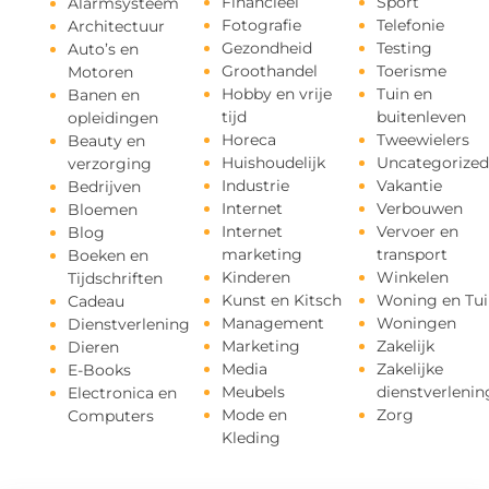
Financieel
Sport
Alarmsysteem
Fotografie
Telefonie
Architectuur
Gezondheid
Testing
Auto’s en
Groothandel
Toerisme
Motoren
Hobby en vrije
Tuin en
Banen en
tijd
buitenleven
opleidingen
Horeca
Tweewielers
Beauty en
Huishoudelijk
Uncategorized
verzorging
Industrie
Vakantie
Bedrijven
Internet
Verbouwen
Bloemen
Internet
Vervoer en
Blog
marketing
transport
Boeken en
Kinderen
Winkelen
Tijdschriften
Kunst en Kitsch
Woning en Tui
Cadeau
Management
Woningen
Dienstverlening
Marketing
Zakelijk
Dieren
Media
Zakelijke
E-Books
Meubels
dienstverlenin
Electronica en
Mode en
Zorg
Computers
Kleding