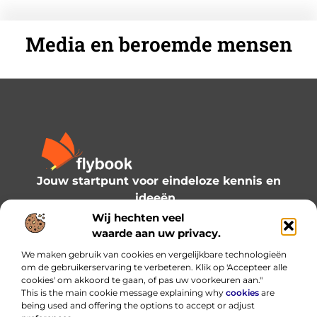
Media en beroemde mensen
Jouw startpunt voor eindeloze kennis en
ideeën.
Verken onze blogs en artikelen en laat je
Wij hechten veel
inspireren door een wereld vol inzichten.
waarde aan uw privacy.
We maken gebruik van cookies en vergelijkbare technologieën
Bericht categorie
om de gebruikerservaring te verbeteren. Klik op 'Accepteer alle
cookies' om akkoord te gaan, of pas uw voorkeuren aan."
This is the main cookie message explaining why
cookies
are
being used and offering the options to accept or adjust