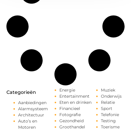
Energie
Muziek
Categorieën
Entertainment
Onderwijs
Eten en drinken
Relatie
Aanbiedingen
Financieel
Sport
Alarmsysteem
Fotografie
Telefonie
Architectuur
Gezondheid
Testing
Auto’s en
Groothandel
Toerisme
Motoren