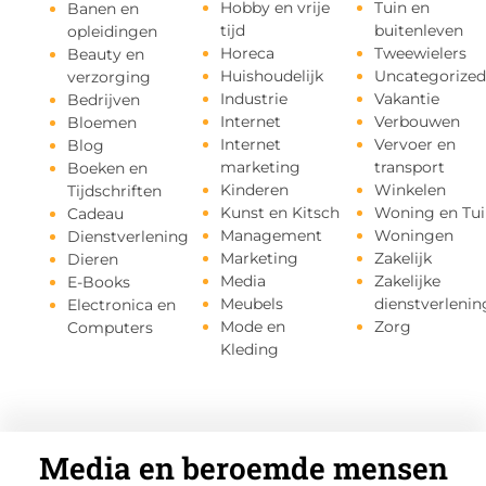
Hobby en vrije
Tuin en
Banen en
tijd
buitenleven
opleidingen
Horeca
Tweewielers
Beauty en
Huishoudelijk
Uncategorized
verzorging
Industrie
Vakantie
Bedrijven
Internet
Verbouwen
Bloemen
Internet
Vervoer en
Blog
marketing
transport
Boeken en
Kinderen
Winkelen
Tijdschriften
Kunst en Kitsch
Woning en Tui
Cadeau
Management
Woningen
Dienstverlening
Marketing
Zakelijk
Dieren
Media
Zakelijke
E-Books
Meubels
dienstverlenin
Electronica en
Mode en
Zorg
Computers
Kleding
Media en beroemde mensen