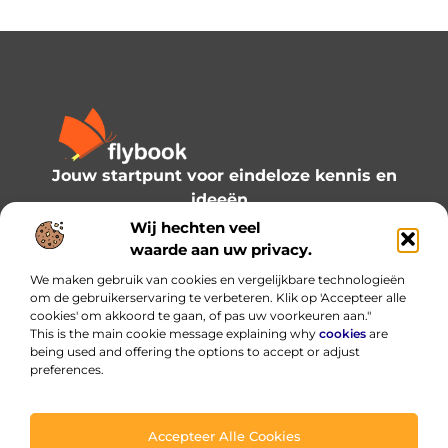
Jouw startpunt voor eindeloze kennis en
ideeën.
Verken onze blogs en artikelen en laat je
Wij hechten veel
inspireren door een wereld vol inzichten.
waarde aan uw privacy.
We maken gebruik van cookies en vergelijkbare technologieën
Bericht categorie
om de gebruikerservaring te verbeteren. Klik op 'Accepteer alle
cookies' om akkoord te gaan, of pas uw voorkeuren aan."
This is the main cookie message explaining why
cookies
are
being used and offering the options to accept or adjust
preferences.
Onze informatie
Linkbuilding platform: de slimme hub voor je backlinks — met verstand gebruiken
Hoe kan je online geld verdienen? Praktische routes die werken (en welke je beter vermijdt)
Accepteer Alle Cookies