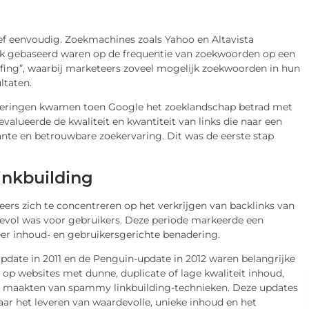
ief eenvoudig. Zoekmachines zoals Yahoo en Altavista
jk gebaseerd waren op de frequentie van zoekwoorden op een
uffing”, waarbij marketeers zoveel mogelijk zoekwoorden in hun
ltaten.
deringen kwamen toen Google het zoeklandschap betrad met
alueerde de kwaliteit en kwantiteit van links die naar een
nte en betrouwbare zoekervaring. Dit was de eerste stap
inkbuilding
rs zich te concentreren op het verkrijgen van backlinks van
devol was voor gebruikers. Deze periode markeerde een
er inhoud- en gebruikersgerichte benadering.
date in 2011 en de Penguin-update in 2012 waren belangrijke
h op websites met dunne, duplicate of lage kwaliteit inhoud,
uik maakten van spammy linkbuilding-technieken. Deze updates
r het leveren van waardevolle, unieke inhoud en het