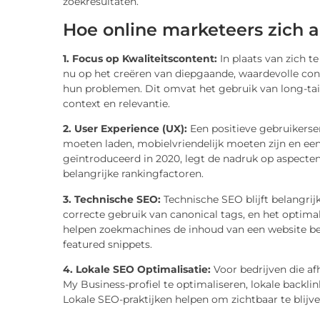
zoekresultaten.
Hoe online marketeers zich 
1. Focus op Kwaliteitscontent:
In plaats van zich t
nu op het creëren van diepgaande, waardevolle con
hun problemen. Dit omvat het gebruik van long-tail
context en relevantie.
2. User Experience (UX):
Een positieve gebruikerser
moeten laden, mobielvriendelijk moeten zijn en een
geïntroduceerd in 2020, legt de nadruk op aspecten zo
belangrijke rankingfactoren.
3. Technische SEO:
Technische SEO blijft belangrijk
correcte gebruik van canonical tags, en het optim
helpen zoekmachines de inhoud van een website bete
featured snippets.
4. Lokale SEO Optimalisatie:
Voor bedrijven die afh
My Business-profiel te optimaliseren, lokale backli
Lokale SEO-praktijken helpen om zichtbaar te blijv