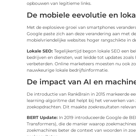
opbouwen van legitieme links.
De mobiele eevolutie en lok
Met de explosieve groei van smartphones verander
Google paste zich aan deze verandering aan met de
mobielvriendelijke websites hoger rangschikte in d
Lokale SEO:
Tegelijkertijd begon lokale SEO een bel
bedrijven en diensten, wat leidde tot updates zoals
verbeterden. Online marketeers moesten nu ook zo
nauwkeurige lokale bedrijfsinformatie.
De impact van AI en machine
De introductie van RankBrain in 2015 markeerde ee
learning-algoritme dat helpt bij het verwerken van
zoekopdrachten. Dit maakte zoekresultaten relevan
BERT Update:
In 2019 introduceerde Google de BE
Transformers), die de manier waarop zoekmachines n
zoekmachines beter de context van woorden in zoek