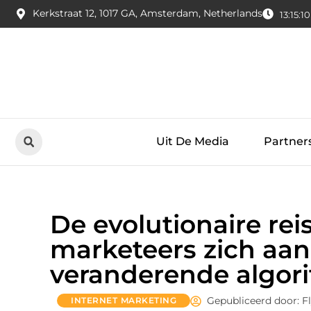
Kerkstraat 12, 1017 GA, Amsterdam, Netherlands
13:15:11
Uit De Media
Partner
De evolutionaire rei
marketeers zich aa
veranderende algor
Gepubliceerd door: F
INTERNET MARKETING