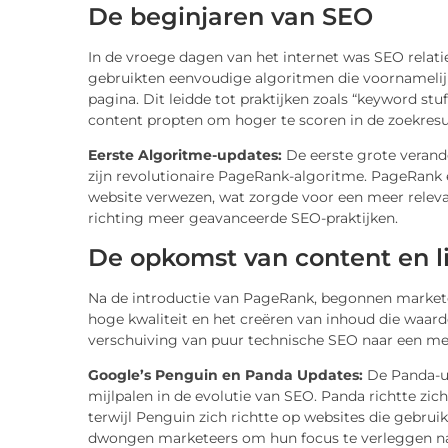
De beginjaren van SEO
In de vroege dagen van het internet was SEO relat
gebruikten eenvoudige algoritmen die voornameli
pagina. Dit leidde tot praktijken zoals “keyword st
content propten om hoger te scoren in de zoekresu
Eerste Algoritme-updates:
De eerste grote veran
zijn revolutionaire PageRank-algoritme. PageRank ev
website verwezen, wat zorgde voor een meer releva
richting meer geavanceerde SEO-praktijken.
De opkomst van content en l
Na de introductie van PageRank, begonnen marketee
hoge kwaliteit en het creëren van inhoud die waar
verschuiving van puur technische SEO naar een me
Google’s Penguin en Panda Updates:
De Panda-up
mijlpalen in de evolutie van SEO. Panda richtte zic
terwijl Penguin zich richtte op websites die gebr
dwongen marketeers om hun focus te verleggen naa