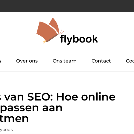
s
Over ons
Ons team
Contact
Coo
s van SEO: Hoe online
npassen aan
itmen
lybook