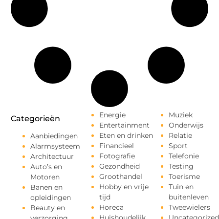
Energie
Muziek
Categorieën
Entertainment
Onderwijs
Eten en drinken
Relatie
Aanbiedingen
Financieel
Sport
Alarmsysteem
Fotografie
Telefonie
Architectuur
Gezondheid
Testing
Auto’s en
Groothandel
Toerisme
Motoren
Hobby en vrije
Tuin en
Banen en
tijd
buitenleven
opleidingen
Horeca
Tweewielers
Beauty en
Huishoudelijk
Uncategorized
verzorging