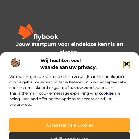
Jouw startpunt voor eindeloze kennis en
ideeën.
Verken onze blogs en artikelen en laat je
Wij hechten veel
inspireren door een wereld vol inzichten.
waarde aan uw privacy.
We maken gebruik van cookies en vergelijkbare technologieën
Bericht categorie
om de gebruikerservaring te verbeteren. Klik op 'Accepteer alle
cookies' om akkoord te gaan, of pas uw voorkeuren aan."
This is the main cookie message explaining why
cookies
are
being used and offering the options to accept or adjust
preferences.
Onze informatie
Linkbuilding platform: de slimme hub voor je backlinks — met verstand gebruiken
Hoe kan je online geld verdienen? Praktische routes die werken (en welke je beter vermijdt)
Accepteer Alle Cookies
@2025 www.flybook.nl. All Right Reserved.
Bekijk Voorkeuren