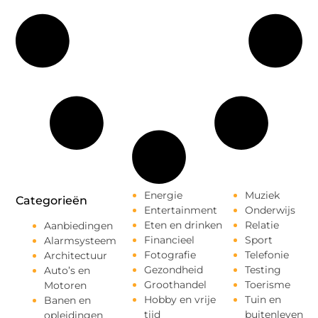
Energie
Muziek
Categorieën
Entertainment
Onderwijs
Eten en drinken
Relatie
Aanbiedingen
Financieel
Sport
Alarmsysteem
Fotografie
Telefonie
Architectuur
Gezondheid
Testing
Auto’s en
Groothandel
Toerisme
Motoren
Hobby en vrije
Tuin en
Banen en
tijd
buitenleven
opleidingen