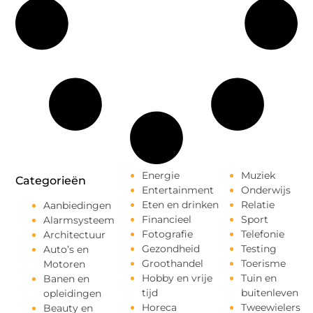
Energie
Muziek
Categorieën
Entertainment
Onderwijs
Eten en drinken
Relatie
Aanbiedingen
Financieel
Sport
Alarmsysteem
Fotografie
Telefonie
Architectuur
Gezondheid
Testing
Auto’s en
Groothandel
Toerisme
Motoren
Hobby en vrije
Tuin en
Banen en
tijd
buitenleven
opleidingen
Horeca
Tweewielers
Beauty en