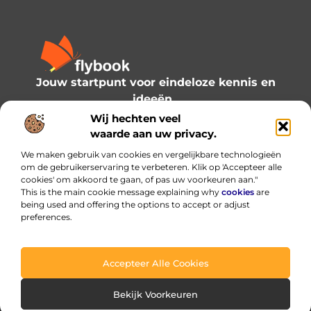
Jouw startpunt voor eindeloze kennis en
ideeën.
Verken onze blogs en artikelen en laat je
Wij hechten veel
inspireren door een wereld vol inzichten.
waarde aan uw privacy.
We maken gebruik van cookies en vergelijkbare technologieën
Bericht categorie
om de gebruikerservaring te verbeteren. Klik op 'Accepteer alle
cookies' om akkoord te gaan, of pas uw voorkeuren aan."
This is the main cookie message explaining why
cookies
are
being used and offering the options to accept or adjust
preferences.
Onze informatie
Linkbuilding platform: de slimme hub voor je backlinks — met verstand gebruiken
Hoe kan je online geld verdienen? Praktische routes die werken (en welke je beter vermijdt)
Accepteer Alle Cookies
@2025 www.flybook.nl. All Right Reserved.
Bekijk Voorkeuren