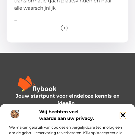
transformatie gaan plaatsvinden en naar
alle waarschijnlijk
...
Jouw startpunt voor eindeloze kennis en
ideeën.
Verken onze blogs en artikelen en laat je
Wij hechten veel
inspireren door een wereld vol inzichten.
waarde aan uw privacy.
We maken gebruik van cookies en vergelijkbare technologieën
Bericht categorie
om de gebruikerservaring te verbeteren. Klik op 'Accepteer alle