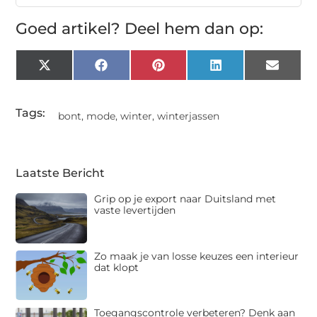
Goed artikel? Deel hem dan op:
X
Facebook
Pinterest
LinkedIn
Email
(Twitter)
Tags:
bont
,
mode
,
winter
,
winterjassen
Laatste Bericht
Grip op je export naar Duitsland met
vaste levertijden
Zo maak je van losse keuzes een interieur
dat klopt
Toegangscontrole verbeteren? Denk aan