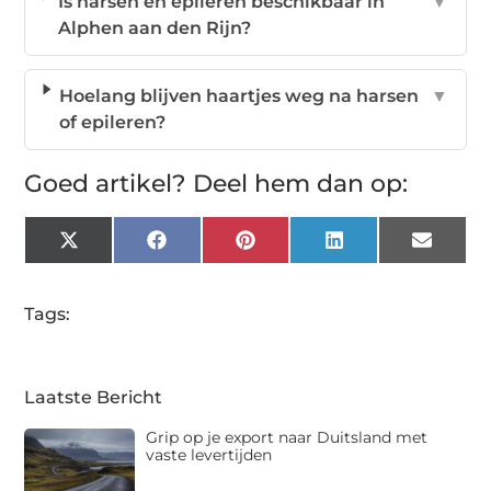
Is harsen en epileren beschikbaar in
▼
Alphen aan den Rijn?
Hoelang blijven haartjes weg na harsen
▼
of epileren?
Goed artikel? Deel hem dan op:
X
Facebook
Pinterest
LinkedIn
Email
(Twitter)
Tags:
Laatste Bericht
Grip op je export naar Duitsland met
vaste levertijden