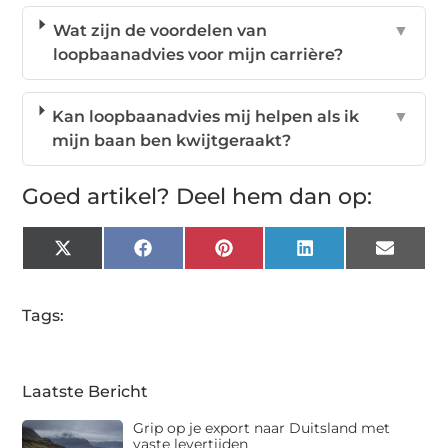
Wat zijn de voordelen van
▼
loopbaanadvies voor mijn carrière?
Kan loopbaanadvies mij helpen als ik
▼
mijn baan ben kwijtgeraakt?
Goed artikel? Deel hem dan op:
X
Facebook
Pinterest
LinkedIn
Email
(Twitter)
Tags:
Laatste Bericht
Grip op je export naar Duitsland met
vaste levertijden