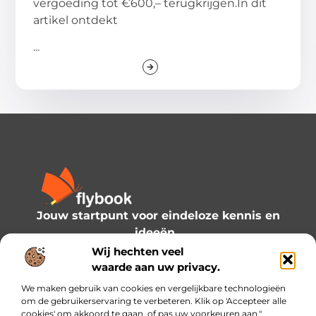
vergoeding tot €600,– terugkrijgen.In dit
artikel ontdekt
...
Jouw startpunt voor eindeloze kennis en
ideeën.
Verken onze blogs en artikelen en laat je
Wij hechten veel
inspireren door een wereld vol inzichten.
waarde aan uw privacy.
We maken gebruik van cookies en vergelijkbare technologieën
Bericht categorie
om de gebruikerservaring te verbeteren. Klik op 'Accepteer alle
cookies' om akkoord te gaan, of pas uw voorkeuren aan."