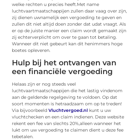
welke rechten u precies heeft.
Met name
luchtvaartmaatschappijen zullen daar vaag over zijn,
zij dienen uw
namelijk een vergoeding te geven en
zullen dit niet altijd doen zonder dat u
dat vraagt. Als
er op de juiste manier een claim wordt gemaakt zijn
zij echter
verplicht om over te gaan tot betaling.
Wanneer dit niet gebeurt kan dit hen
immers hoge
boetes opleveren.
Hulp bij het ontvangen van
een financiële vergoeding
Helaas zijn er nog steeds veel
luchtvaartmaatschappijen die het lastig vinden
om
aan de geldende regelgeving te voldoen. Op dat
soort momenten is het
raadzaam om op te treden!
Via bijvoorbeeld
Vluchtvergoed.nl
kunt u uw
vlucht
checken en een claim indienen. Deze website
rekent een fee van slechts 20%,
alleen wanneer het
lukt om uw vergoeding te claimen dient u deze fee
te
betalen.