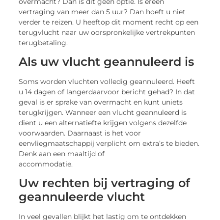
overmacht? Dan is dit geen optie. Is er
een
vertraging van meer dan 5 uur? Dan hoeft u niet
verder te reizen. U heeft
op dit moment recht op een
terugvlucht naar uw oorspronkelijke vertrekpunt
en
terugbetaling.
Als uw vlucht geannuleerd is
Soms worden vluchten volledig geannuleerd. Heeft
u 14 dagen of langer
daarvoor bericht gehad? In dat
geval is er sprake van overmacht en kunt u
niets
terugkrijgen. Wanneer een vlucht geannuleerd is
dient u een alternatief
te krijgen volgens dezelfde
voorwaarden. Daarnaast is het voor
een
vliegmaatschappij verplicht om extra’s te bied
en.
Denk aan een maaltijd of
accommodatie.
Uw rechten bij vertraging of
geannuleerde vlucht
In veel gevallen blijkt het lastig om te ontdekken