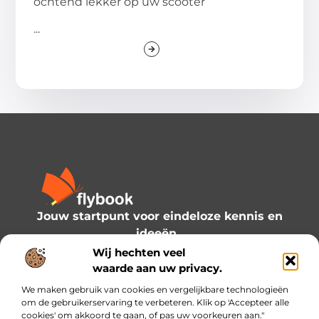
ochtend lekker op uw scooter
...
Jouw startpunt voor eindeloze kennis en
ideeën.
Verken onze blogs en artikelen en laat je
Wij hechten veel
inspireren door een wereld vol inzichten.
waarde aan uw privacy.
We maken gebruik van cookies en vergelijkbare technologieën
Bericht categorie
om de gebruikerservaring te verbeteren. Klik op 'Accepteer alle
cookies' om akkoord te gaan, of pas uw voorkeuren aan."