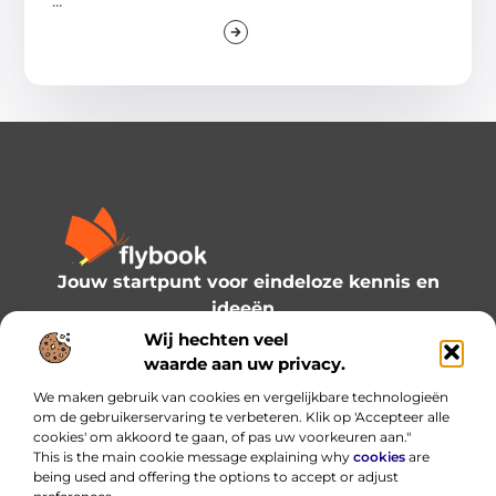
...
Jouw startpunt voor eindeloze kennis en
ideeën.
Verken onze blogs en artikelen en laat je
Wij hechten veel
inspireren door een wereld vol inzichten.
waarde aan uw privacy.
We maken gebruik van cookies en vergelijkbare technologieën
Bericht categorie
om de gebruikerservaring te verbeteren. Klik op 'Accepteer alle
cookies' om akkoord te gaan, of pas uw voorkeuren aan."
This is the main cookie message explaining why
cookies
are
being used and offering the options to accept or adjust