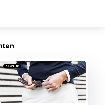
hten
ZAKELIJK