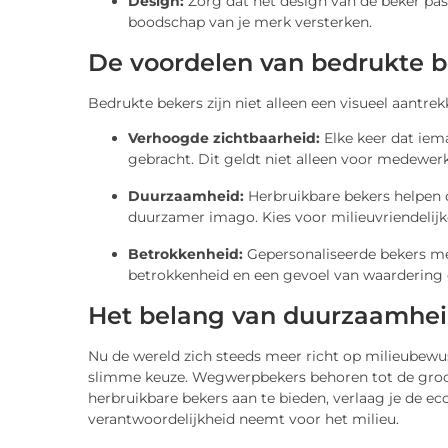
Design:
Zorg dat het design van de beker past 
boodschap van je merk versterken.
De voordelen van bedrukte be
Bedrukte bekers zijn niet alleen een visueel aantre
Verhoogde zichtbaarheid:
Elke keer dat iem
gebracht. Dit geldt niet alleen voor medewer
Duurzaamheid:
Herbruikbare bekers helpen d
duurzamer imago. Kies voor milieuvriendelij
Betrokkenheid:
Gepersonaliseerde bekers m
betrokkenheid en een gevoel van waardering
Het belang van duurzaamhei
Nu de wereld zich steeds meer richt op milieubewus
slimme keuze. Wegwerpbekers behoren tot de groots
herbruikbare bekers aan te bieden, verlaag je de ecol
verantwoordelijkheid neemt voor het milieu.