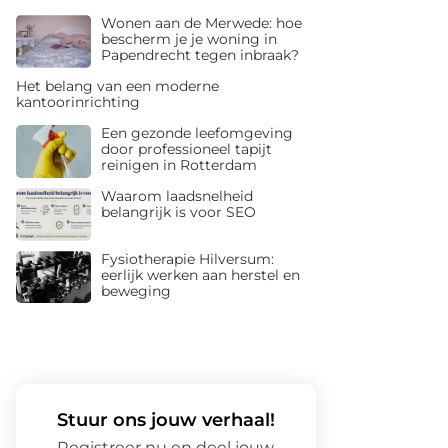
Wonen aan de Merwede: hoe
bescherm je je woning in
Papendrecht tegen inbraak?
Het belang van een moderne
kantoorinrichting
Een gezonde leefomgeving
door professioneel tapijt
reinigen in Rotterdam
Waarom laadsnelheid
belangrijk is voor SEO
Fysiotherapie Hilversum:
eerlijk werken aan herstel en
beweging
Stuur ons jouw verhaal!
Registreer nu en deel jouw