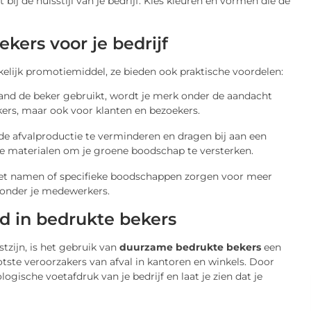
bij de huisstijl van je bedrijf. Kies kleuren en vormen die de
kers voor je bedrijf
kkelijk promotiemiddel, ze bieden ook praktische voordelen:
and de beker gebruikt, wordt je merk onder de aandacht
kers, maar ook voor klanten en bezoekers.
e afvalproductie te verminderen en dragen bij aan een
ke materialen om je groene boodschap te versterken.
et namen of specifieke boodschappen zorgen voor meer
 onder je medewerkers.
d in bedrukte bekers
tzijn, is het gebruik van
duurzame bedrukte bekers
een
te veroorzakers van afval in kantoren en winkels. Door
ogische voetafdruk van je bedrijf en laat je zien dat je