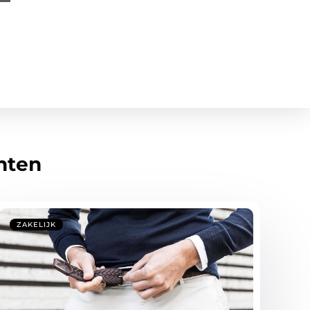
hten
ZAKELIJK