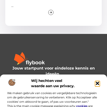
...
Jouw startpunt voor eindeloze kennis en
ideeën.
Verken onze blogs en artikelen en laat je
Wij hechten veel
inspireren door een wereld vol inzichten.
waarde aan uw privacy.
We maken gebruik van cookies en vergelijkbare technologieën
Bericht categorie
om de gebruikerservaring te verbeteren. Klik op 'Accepteer alle
cookies' om akkoord te gaan, of pas uw voorkeuren aan."
This is the main cookie message explaining why
cookies
are